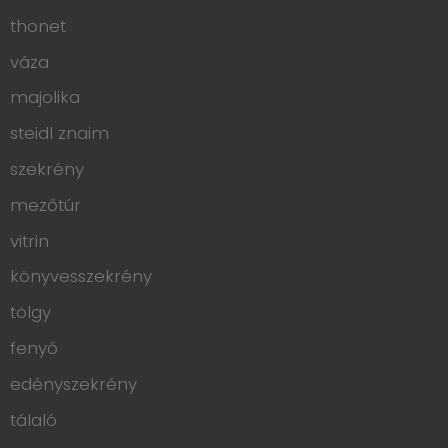
thonet
váza
majolika
steidl znaim
szekrény
mezőtúr
vitrin
könyvesszekrény
tölgy
fenyő
edényszekrény
tálaló