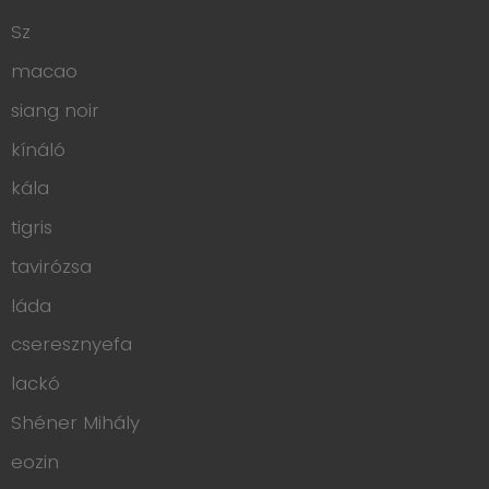
Sz
macao
siang noir
kínáló
kála
tigris
tavirózsa
láda
cseresznyefa
lackó
Shéner Mihály
eozin