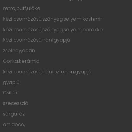
retro,puff,ülőke
kézi csomózású,szőnyeg,selyem,kashmir
kézi csomózású,szőnyeg,selyem,herekke
kézi csomózású,iráni,gyapjú
zsolnay,eozin
Gorka,kerámia
kézi csomózású,iráni,iszfahan,gyapjú
gyapjú
Csillár
szecesszió
sárgaréz
art deco,