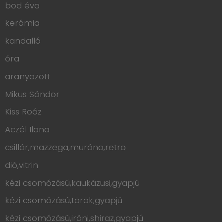
bod éva
kerámia
kandalló
óra
aranyozott
Mikus Sándor
Kiss Roóz
Aczél Ilona
csillár,mazzega,muráno,retro
dió,vitrin
kézi csomózású,kaukázusi,gyapjú
kézi csomózású,török,gyapjú
kézi csomózású,iráni,shiraz,gyapjú