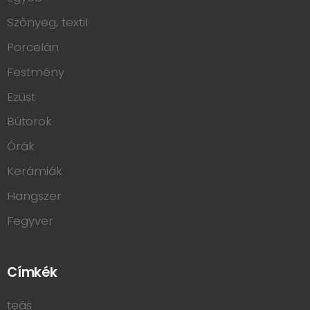
Szőnyeg, textil
Porcelán
Festmény
Ezüst
Bútorok
Órák
Kerámiák
Hangszer
Fegyver
Címkék
teás