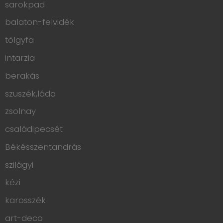
sarokpad
balaton-felvidék
tölgyfa
intarzia
berakás
szuszék,láda
zsolnay
családipecsét
Békésszentandrás
szilágyi
kézi
karosszék
art-deco