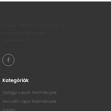
Kövess minket Facebookon és
értesülj a legfrissebb
portékákról!
Kategóriák
Szilágyi László festmények
Horváth Lajos festmények
Egyéb